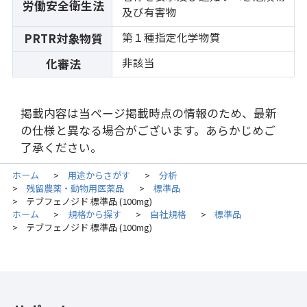
労働安全衛生法
及び有害物
第１種指定化学物質
PRTR対象物質
非該当
化審法
掲載内容は当ページ掲載時点の情報のため、最新
の仕様と異なる場合がございます。あらかじめご
了承ください。
ホーム
用途からさがす
分析
>
>
残留農薬・動物用医薬品
標準品
>
>
テブフェノジド 標準品 (100mg)
>
ホーム
規格から探す
自社規格
標準品
>
>
>
テブフェノジド 標準品 (100mg)
>