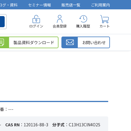
ログ・資料
セミナー情報
販売店一覧
ご利用案内
ログイン
会員登録
購入履歴
カート
製品資料ダウンロード
お問い合わせ
番：---
-
CAS RN
：120116-88-3
分子式
：C13H13ClN4O2S