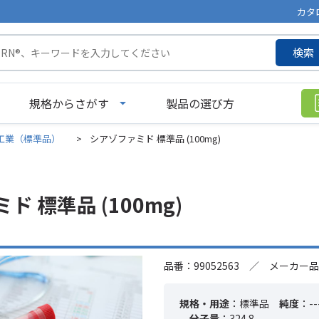
カタ
検索
規格からさがす
製品の選び方
工業（標準品）
>
シアゾファミド 標準品 (100mg)
 標準品 (100mg)
品番：99052563 ／ メーカー品
規格・用途
：標準品
純度
：--
分子量
：324.8