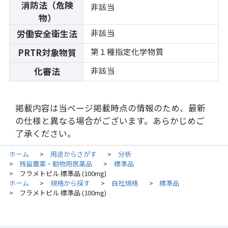
消防法（危険
非該当
物）
非該当
労働安全衛生法
第１種指定化学物質
PRTR対象物質
非該当
化審法
掲載内容は当ページ掲載時点の情報のため、最新
の仕様と異なる場合がございます。あらかじめご
了承ください。
ホーム
用途からさがす
分析
>
>
残留農薬・動物用医薬品
標準品
>
>
フラメトピル 標準品 (100mg)
>
ホーム
規格から探す
自社規格
標準品
>
>
>
フラメトピル 標準品 (100mg)
>