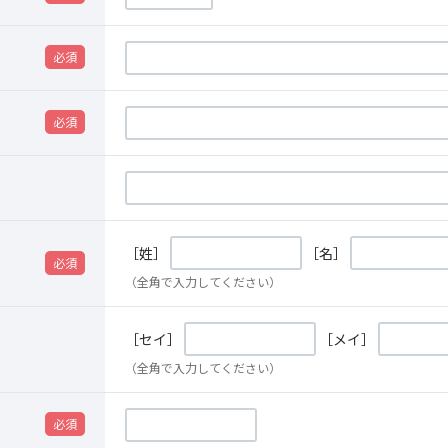
［姓］
［名］
（全角で入力してください）
［セイ］
［メイ］
（全角で入力してください）