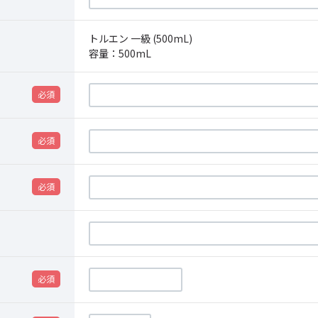
トルエン 一級 (500mL)
容量：
500mL