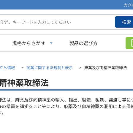
カタ
検索
規格からさがす
製品の選び方
立ち情報
試薬に関する法規制と表示
麻薬及び向精神薬取締法
精神薬取締法
締法は、麻薬及び向精神薬の輸入、輸出、製造、製剤、譲渡し等に
等の措置を講ずること等により、麻薬及び向精神薬の濫用による保
す。