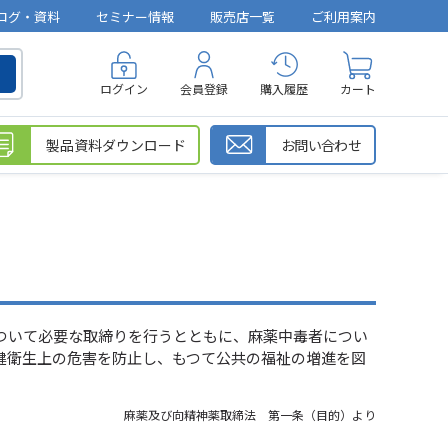
ログ・資料
セミナー情報
販売店一覧
ご利用案内
ログイン
会員登録
購入履歴
カート
製品資料ダウンロード
お問い合わせ
ついて必要な取締りを行うとともに、麻薬中毒者につい
健衛生上の危害を防止し、もつて公共の福祉の増進を図
麻薬及び向精神薬取締法 第一条（目的）より