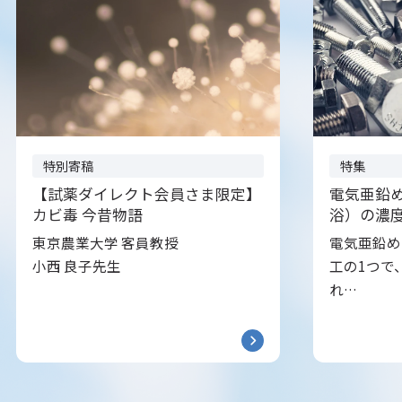
特別寄稿
特集
【試薬ダイレクト会員さま限定】
電気亜鉛
カビ毒 今昔物語
浴）の濃
東京農業大学 客員教授
電気亜鉛め
小西 良子先生
工の1つで
れ…