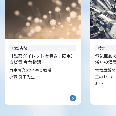
特別寄稿
特集
【試薬ダイレクト会員さま限定】
電気亜鉛
カビ毒 今昔物語
浴）の濃
東京農業大学 客員教授
電気亜鉛め
小西 良子先生
工の1つで
れ…