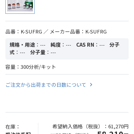
品番：K-SUFRG ／ メーカー品番：K-SUFRG
規格・用途
：---
純度
：---
CAS RN
：---
分子
式
：---
分子量
：---
容量：300分析/キット
ご注文から出荷までの日数について
希望納入価格（税抜）：
61,270円
在庫：
58,210