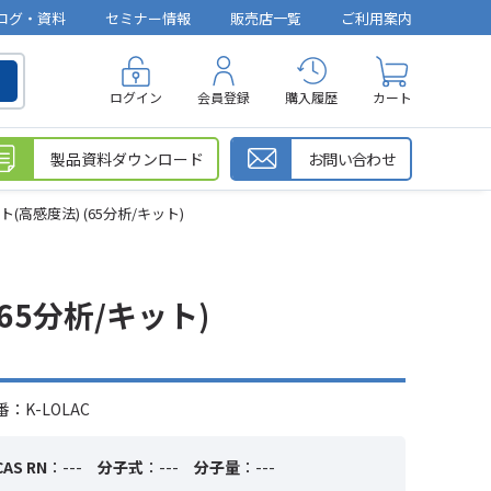
ログ・資料
セミナー情報
販売店一覧
ご利用案内
ログイン
会員登録
購入履歴
カート
製品資料ダウンロード
お問い合わせ
ト(高感度法) (65分析/キット)
65分析/キット)
：K-LOLAC
CAS RN
：---
分子式
：---
分子量
：---