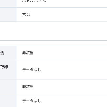
ボトル7：4℃
常温
締法
非該当
薬取締
データなし
）
非該当
データなし