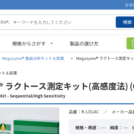
カタ
検索
規格からさがす
製品の選び方
Megazyme® 食品分析キット＆試薬
>
Megazyme® ラクトース測定キッ
キット＆試薬
e® ラクトース測定キット(高感度法) (
t - Sequential/High Sensitivity
品番：K-LOLAC ／ メーカー品番
規格・用途
：---
純度
：---