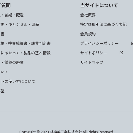
ご質問
当サイトについて
入・納期・配送
会社概要
変更・キャンセル・返品
特定商取引法に基づく表記
求書
会員規約
規格・検査成績書・該非判定書
プライバシーポリシー
用にあたって・製品の基本情報
サイトポリシー
て・試薬の廃棄
サイトマップ
ついて
クトの使い方について
要望
Copyright © 2023 林純薬工業株式会社 All Rights Reserved.