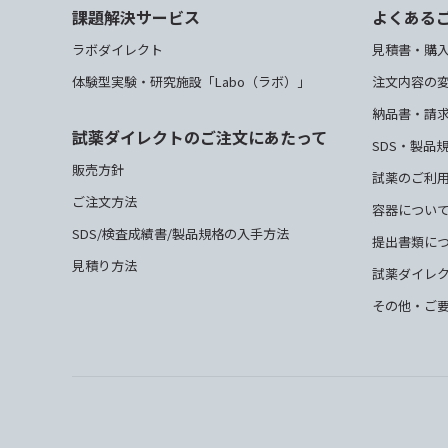
課題解決サービス
よくある
ラボダイレクト
見積書・購
体験型実験・研究施設「Labo（ラボ）」
注文内容の
納品書・請
試薬ダイレクトのご注文にあたって
SDS・製品
販売方針
試薬のご利
ご注文方法
容器につい
SDS/検査成績書/製品規格の入手方法
提出書類に
見積り方法
試薬ダイレ
その他・ご