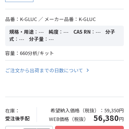
品番：K-GLUC ／ メーカー品番：K-GLUC
規格・用途
：---
純度
：---
CAS RN
：---
分子
式
：---
分子量
：---
容量：660分析/キット
ご注文から出荷までの日数について
希望納入価格（税抜）：
59,350円
在庫：
56,380
受注後手配
WEB価格（税抜）
円