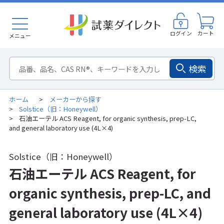
ログイン
カート
メニュー
検索
ホーム
メーカーから探す
>
Solstice（旧：Honeywell）
>
石油エーテル ACS Reagent, for organic synthesis, prep-LC,
>
and general laboratory use (4L×4)
Solstice（旧：Honeywell）
石油エーテル ACS Reagent, for
organic synthesis, prep-LC, and
general laboratory use (4L×4)