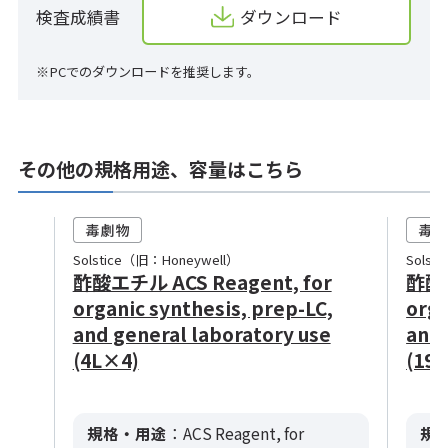
検査成績書
ダウンロード
※PCでのダウンロードを推奨します。
その他の規格用途、容量はこちら
Solstice（旧：Honeywell）
Solst
酢酸エチル ACS Reagent, for
酢酸エ
organic synthesis, prep-LC,
orga
and general laboratory use
and 
(4L×4)
(19L
規格・用途
：ACS Reagent, for
規