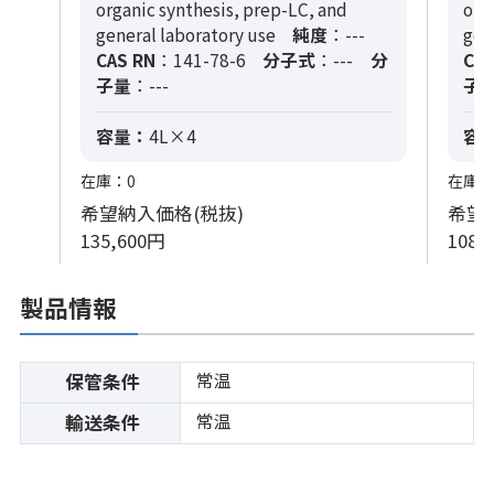
organic synthesis, prep-LC, and
org
general laboratory use
純度
：---
gen
CAS RN
：141-78-6
分子式
：---
分
CAS
子量
：---
子
容量：
4L×4
容
在庫：0
在庫：
希望納入価格(税抜)
希望
135,600円
108,
製品情報
常温
保管条件
常温
輸送条件