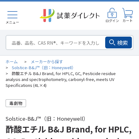
ログイン
カート
メニュー
検索
ホーム
メーカーから探す
>
Solstice-B&J™（旧：Honeywell）
>
酢酸エチル B&J Brand, for HPLC, GC, Pesticide residue
>
analysis and spectrophotometry, carbonyl-free, meets UV
Specifications (4L×4)
Solstice-B&J™（旧：Honeywell）
酢酸エチル B&J Brand, for HPLC,