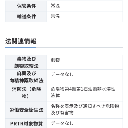
常温
保管条件
常温
輸送条件
法関連情報
毒物及び
劇物
劇物取締法
麻薬及び
データなし
向精神薬取締法
消防法（危険
危険物第4類第1石油類非水溶性
液体
物）
名称を表示及び通知すべき危険物
労働安全衛生法
及び有害物
データなし
PRTR対象物質