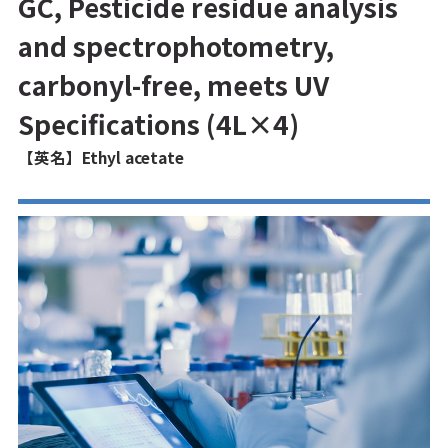
GC, Pesticide residue analysis
and spectrophotometry,
carbonyl-free, meets UV
Specifications (4L×4)
【英名】Ethyl acetate