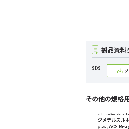
製品資料
SDS
ダ
その他の規格
Solstice-Riedel-de Haen（旧：Honeywell）
Solstice-Riedel-d
ジメチルスルホキシド (500mL)
ジメチルスルホキシ
p.a., ACS Re