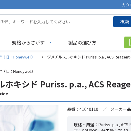
カタ
検索
規格からさがす
製品の選び方
aën™（旧：Honeywell）
>
ジメチルスルホキシド Puriss. p.a., ACS Reagent (
aën™（旧：Honeywell）
シド Puriss. p.a., ACS Reagen
xide
品番：416401L0 ／ メーカー品番
規格・用途
：Puriss. p.a., ACS
式
：C2H6OS
分子量
：78.13