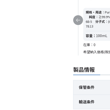
規格・用途
：---
純度
：≧99.9%
CAS RN
：67-68-5
分子式
：C2H6OS
規格・用途
：Puri
分子量
：---
純度
：≧99.9%
68-5
分子式
：(
容量：
500mL
78.13
在庫：0
容量：
100mL
希望納入価格(税抜)
29,900円
在庫：0
希望納入価格(税
製品情報
保管条件
輸送条件