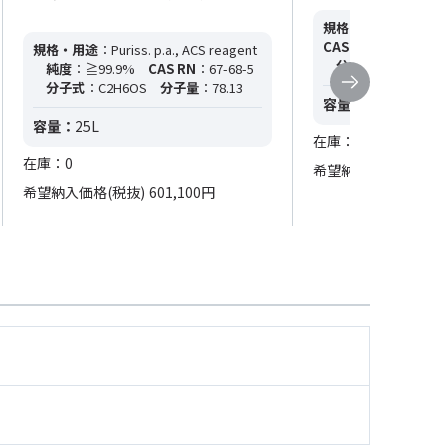
規格・用途
：---
純
CAS RN
：67-68-5
規格・用途
：Puriss. p.a., ACS reagent
分子量
：---
純度
：≧99.9%
CAS RN
：67-68-5
分子式
：C2H6OS
分子量
：78.13
容量：
500mL
容量：
25L
在庫：0
在庫：0
希望納入価格(税抜)
2
希望納入価格(税抜)
601,100円