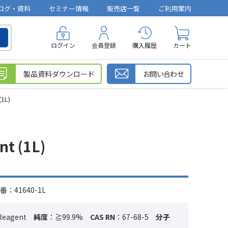
ログ・資料
セミナー情報
販売店一覧
ご利用案内
ログイン
会員登録
購入履歴
カート
製品資料ダウンロード
お問い合わせ
1L)
t (1L)
：41640-1L
 Reagent
純度
：≧99.9%
CAS RN
：67-68-5
分子