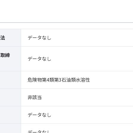
締法
データなし
薬取締
データなし
）
危険物第4類第3石油類水溶性
非該当
データなし
データなし