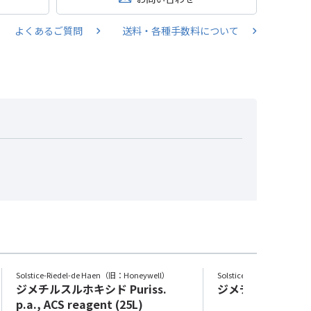
よくあるご質問
送料・各種手数料について
Solstice-Riedel-de Haen（旧：Honeywell）
Solstice-Riedel-de Ha
ジメチルスルホキシド Puriss.
ジメチルスルホキシド
p.a., ACS reagent (25L)