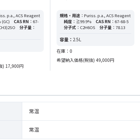
ss. p.a., ACS Reagent
規格・用途
：Puriss. p.a., ACS Reagent
 (GC)
CAS RN
：67-
純度
：≧99.9%
CAS RN
：67-68-5
CH3)2SO
分子量
：
分子式
：C2H6OS
分子量
：78.13
容量：
2.5L
在庫：0
希望納入価格(税抜)
49,000円
抜)
17,900円
常温
常温