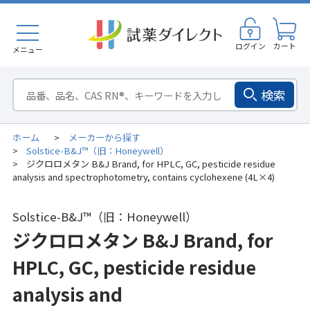
ログイン
カート
メニュー
検索
ホーム
メーカーから探す
>
Solstice-B&J™（旧：Honeywell）
>
ジクロロメタン B&J Brand, for HPLC, GC, pesticide residue
>
analysis and spectrophotometry, contains cyclohexene (4L×4)
Solstice-B&J™（旧：Honeywell）
ジクロロメタン B&J Brand, for
HPLC, GC, pesticide residue
analysis and