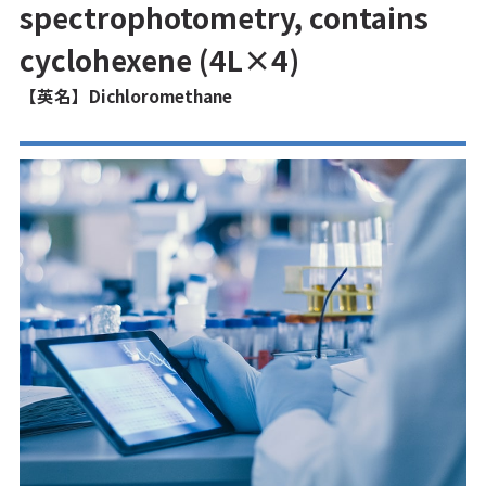
spectrophotometry, contains
cyclohexene (4L×4)
【英名】Dichloromethane