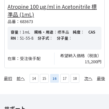
Atropine 100 μg/ml in Acetonitrile 標
準品 (1mL)
品番：683673
容量：
1mL
規格・用途
：標準品
純度
：
CAS
RN
：51-55-8
分子式
：
分子量
：
希望納入価格（税抜）
在庫：
受注後手配
15,200円
最初
前へ
次へ
最後
14
15
16
17
18
サポート