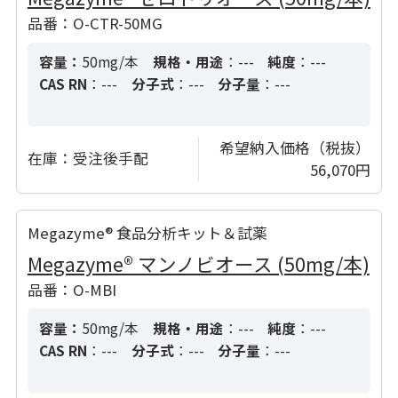
品番：O-CTR-50MG
容量：
50mg/本
規格・用途
：---
純度
：---
CAS RN
：---
分子式
：---
分子量
：---
希望納入価格（税抜）
在庫：
受注後手配
56,070円
Megazyme® 食品分析キット＆試薬
Megazyme® マンノビオース (50mg/本)
品番：O-MBI
容量：
50mg/本
規格・用途
：---
純度
：---
CAS RN
：---
分子式
：---
分子量
：---