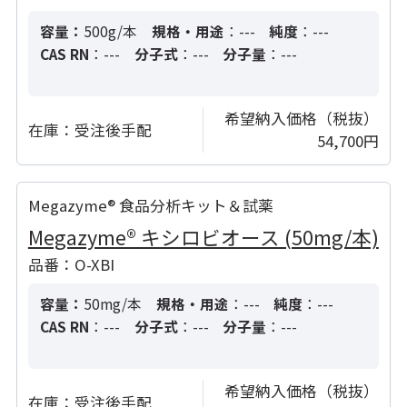
容量：
500g/本
規格・用途
：---
純度
：---
CAS RN
：---
分子式
：---
分子量
：---
希望納入価格（税抜）
在庫：
受注後手配
54,700円
Megazyme® 食品分析キット＆試薬
Megazyme® キシロビオース (50mg/本)
品番：O-XBI
容量：
50mg/本
規格・用途
：---
純度
：---
CAS RN
：---
分子式
：---
分子量
：---
希望納入価格（税抜）
在庫：
受注後手配