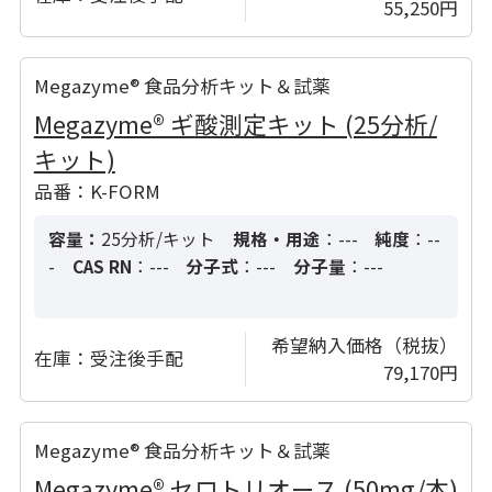
55,250円
Megazyme® 食品分析キット＆試薬
Megazyme® ギ酸測定キット (25分析/
キット)
品番：K-FORM
容量：
25分析/キット
規格・用途
：---
純度
：--
-
CAS RN
：---
分子式
：---
分子量
：---
希望納入価格（税抜）
在庫：
受注後手配
79,170円
Megazyme® 食品分析キット＆試薬
Megazyme® セロトリオース (50mg/本)